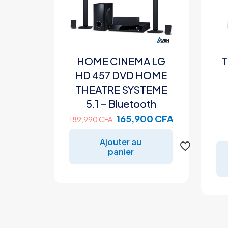
HOME CINEMA LG
HD 457 DVD HOME
THEATRE SYSTEME
5.1 – Bluetooth
Le
Le
165,900
CFA
189,990
CFA
prix
prix
Ajouter au
initial
actuel
panier
était :
est :
189,990 CFA.
165,900 CFA