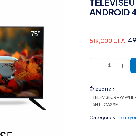
TELEVISEU
ANDROID 4
Le
4
519,000
CFA
pr
ini
quantité
éta
de
TELEVISEUR
51
WIWLIL
Étiquette :
75''
SMART
TELEVISEUR - WIWLIL -
ANDROID
ANTI-CASSE
4K
Catégories :
Le rayo
ULTRA
HD
ANTI-