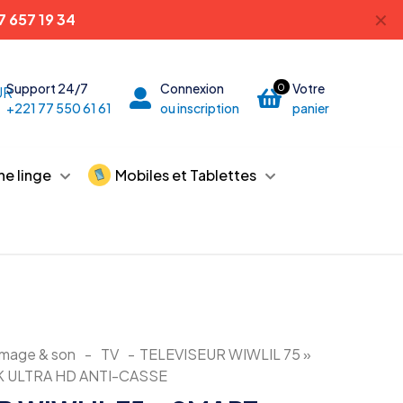
✕
7 657 19 34
Support 24/7
Connexion
Votre
0
+221 77 550 61 61
ou inscription
panier
he linge
Mobiles et Tablettes
image & son
-
TV
-
TELEVISEUR WIWLIL 75 »
 ULTRA HD ANTI-CASSE