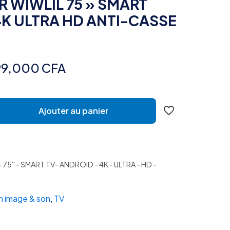
R WIWLIL 75 » SMART
K ULTRA HD ANTI-CASSE
Le
99,000
CFA
ix
prix
tial
actuel
Ajouter au panier
it :
est :
9,000 CFA.
499,000 CFA.
 75'' - SMART TV- ANDROID - 4K - ULTRA - HD -
n image & son
,
TV