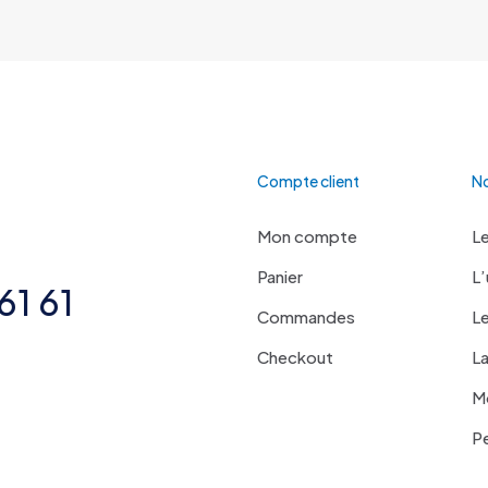
Compte client
No
Mon compte
Le
Panier
L’
61 61
Commandes
Le
Checkout
La
Mo
Pe