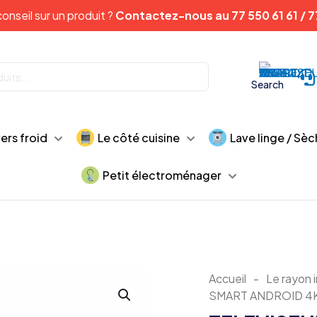
onseil sur un produit ?
Contactez-nous au 77 550 61 61 / 7
Search
vers froid
Le côté cuisine
Lave linge / Sèc
Petit électroménager
Accueil
-
Le rayon 
SMART ANDROID 4K