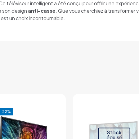
Ce téléviseur intelligent a été conçu pour offrir une expérien
à son design
anti-casse
. Que vous cherchiez à transformer v
 est un choix incontournable.
-22%
Stock
épuisé