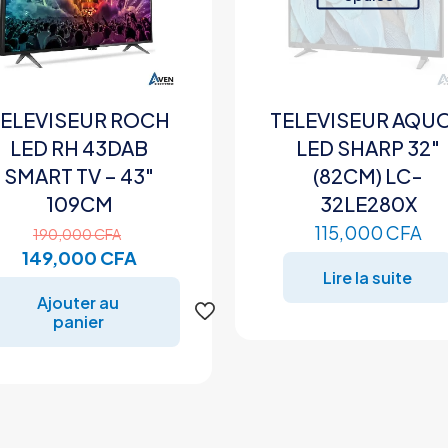
TELEVISEUR ROCH
TELEVISEUR AQU
LED RH 43DAB
LED SHARP 32″
SMART TV – 43″
(82CM) LC-
109CM
32LE280X
Le
115,000
CFA
190,000
CFA
prix
Le
149,000
CFA
Lire la suite
initial
prix
Ajouter au
était :
actuel
panier
.
190,000 CFA.
est :
149,000 CFA.