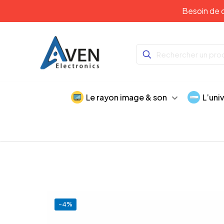
Besoin de c
Le rayon image & son
L’uni
-4%