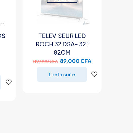
OS
TELEVISEUR LED
ROCH 32 DSA- 32″
82CM
Le
Le
89,000
CFA
119,000
CFA
prix
prix
Lire la suite
initial
actuel
était :
est :
119,000 CFA.
89,000 CFA.