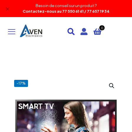
Besoin de conseil sur un produit ?
✕
Contactez-nous au 77 550 61 61 / 77 657 19 34
0
-17%