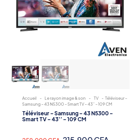
Accueil
-
Le rayon image & son
-
TV
-
Téléviseur –
Samsung – 43 N5300 – Smart TV – 43’’ – 109 CM
Téléviseur – Samsung – 43 N5300 –
Smart TV – 43’’ – 109 CM
Le
Le
215,900
CFA