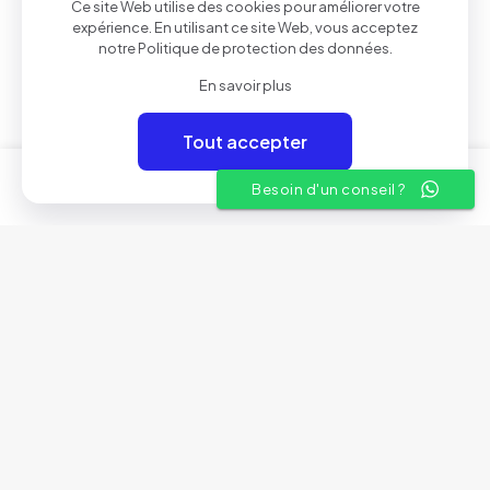
Ce site Web utilise des cookies pour améliorer votre
Liens utiles
expérience. En utilisant ce site Web, vous acceptez
notre
Politique de protection des données
.
A propos
En savoir plus
Conditions Générales de Vente
Tout accepter
Nos showrooms
0
0
Besoin d'un conseil ?
Contactez-nous
© 2025 Aven Electronics | By
Rivil