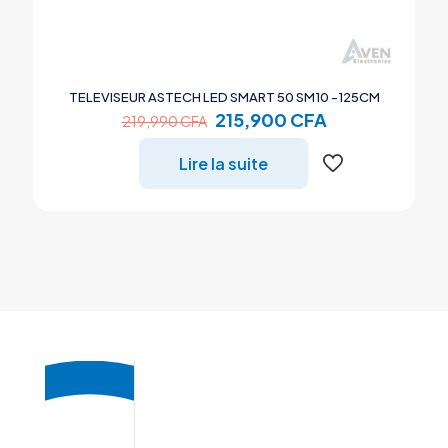
TELEVISEUR ASTECH LED SMART 50 SM10 -125CM
Le
Le
215,900
CFA
219,990
CFA
prix
prix
initial
actuel
Lire la suite
était :
est :
219,990 CFA.
215,900 CFA.