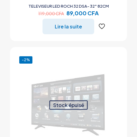
TELEVISEUR LED ROCH 32 DSA- 32″ 82CM
Le
Le
89,000
CFA
119,000
CFA
prix
prix
initial
actuel
Lire la suite
était :
est :
119,000 CFA.
89,000 CFA.
-2%
Stock épuisé