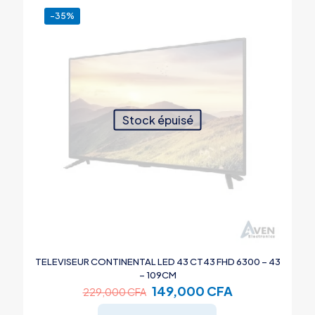
-35%
Stock épuisé
TELEVISEUR CONTINENTAL LED 43 CT43 FHD 6300 – 43
– 109CM
Le
Le
149,000
CFA
229,000
CFA
prix
prix