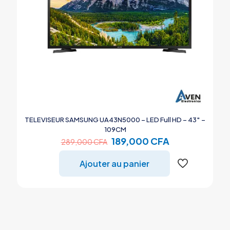
TELEVISEUR SAMSUNG UA43N5000 – LED Full HD – 43″ –
109CM
Le
Le
189,000
CFA
289,000
CFA
prix
prix
initial
actuel
Ajouter au panier
était :
est :
289,000 CFA.
189,000 CFA.