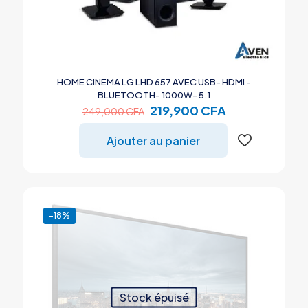
HOME CINEMA LG LHD 657 AVEC USB- HDMI -
BLUETOOTH- 1000W- 5.1
Le
Le
219,900
CFA
249,000
CFA
prix
prix
initial
actuel
Ajouter au panier
était :
est :
249,000 CFA.
219,900 CFA.
-18%
Stock épuisé