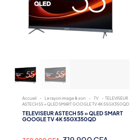
Accueil
-
Le rayon image & son
-
TV
-
TELEVISEUR
ASTECH 55 » QLED SMART GOOGLE TV 4K 55GX350QD
TELEVISEUR ASTECH 55 » QLED SMART
GOOGLE TV 4K 55GX350QD
Le
Le
319,900
CFA