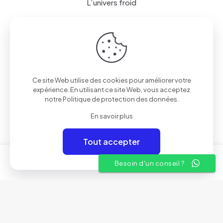
L’univers froid
Le côté cuisine
Lave linge / Sèche linge
Mobiles et Tablettes
Petit électroménager
Ce site Web utilise des cookies pour améliorer votre
expérience. En utilisant ce site Web, vous acceptez
notre
Politique de protection des données
.
Liens utiles
En savoir plus
A propos
Tout accepter
Conditions Générales de Vente
0
0
Besoin d'un conseil ?
Nos showrooms
Contactez-nous