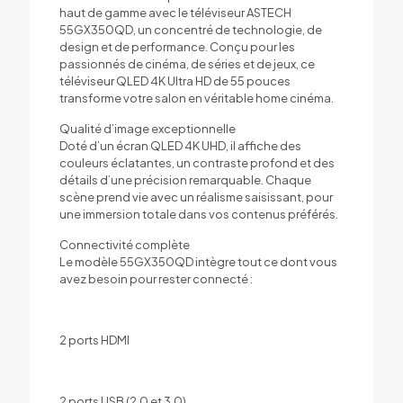
haut de gamme avec le téléviseur ASTECH
55GX350QD, un concentré de technologie, de
design et de performance. Conçu pour les
passionnés de cinéma, de séries et de jeux, ce
téléviseur QLED 4K Ultra HD de 55 pouces
transforme votre salon en véritable home cinéma.
Qualité d’image exceptionnelle
Doté d’un écran QLED 4K UHD, il affiche des
couleurs éclatantes, un contraste profond et des
détails d’une précision remarquable. Chaque
scène prend vie avec un réalisme saisissant, pour
une immersion totale dans vos contenus préférés.
Connectivité complète
Le modèle 55GX350QD intègre tout ce dont vous
avez besoin pour rester connecté :
2 ports HDMI
2 ports USB (2.0 et 3.0)