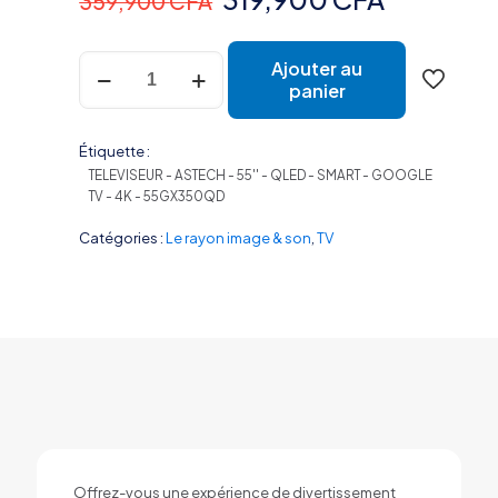
359,900
CFA
prix
prix
quantité
initial
actuel
Ajouter au
de
panier
était :
est :
TELEVISEUR
ASTECH
359,900 CFA.
319,900 
55''
Étiquette :
QLED
TELEVISEUR - ASTECH - 55'' - QLED - SMART - GOOGLE
SMART
TV - 4K - 55GX350QD
GOOGLE
TV
Catégories :
Le rayon image & son
,
TV
4K
55GX350QD
Offrez-vous une expérience de divertissement