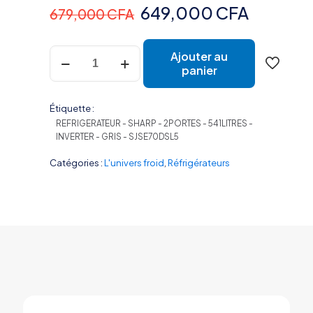
Le
Le
649,000
CFA
679,000
CFA
prix
prix
quantité
initial
actuel
Ajouter au
de
panier
était :
est :
REFRIGERATEUR
SHARP
679,000 CFA.
649,00
2PORTES
Étiquette :
541LITRES
REFRIGERATEUR - SHARP - 2PORTES - 541LITRES -
INVERTER
INVERTER - GRIS - SJSE70DSL5
GRIS
SJSE70DSL5
Catégories :
L'univers froid
,
Réfrigérateurs