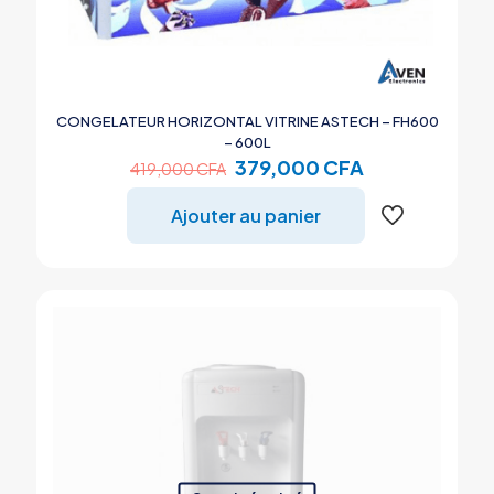
CONGELATEUR HORIZONTAL VITRINE ASTECH – FH600
– 600L
Le
Le
379,000
CFA
419,000
CFA
prix
prix
initial
actuel
Ajouter au panier
était :
est :
419,000 CFA.
379,000 CFA.