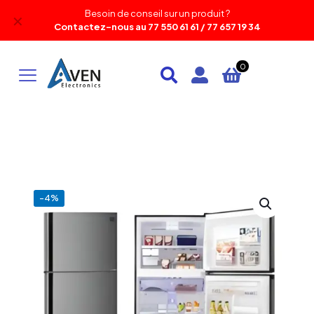
Besoin de conseil sur un produit ?
✕
Contactez-nous au 77 550 61 61 / 77 657 19 34
0
-4%