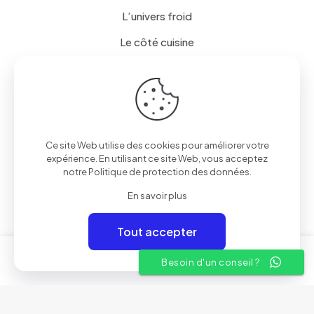
L’univers froid
Le côté cuisine
Lave linge / Sèche linge
Mobiles et Tablettes
Petit électroménager
Ce site Web utilise des cookies pour améliorer votre
expérience. En utilisant ce site Web, vous acceptez
Liens utiles
notre
Politique de protection des données
.
En savoir plus
A propos
Conditions Générales de Vente
Tout accepter
Nos showrooms
0
0
Besoin d'un conseil ?
Contactez-nous