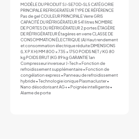
MODÈLE DU PRODUIT SJ-SE70D-SL5 CATÉGORIE
PRINCIPALE REFRIGERATEUR TYPE DE RÉFÉRENCE
Pas de gel COULEUR PRINCIPALE Verre GRIS
CAPACITÉ DU RÉFRIGÉRATEUR 541 litres NOMBRE
DE PORTES DU RÉFRIGÉRATEUR 2 portes ÉTAGÈRE
DE RÉFRIGÉRATEUR Étagères en verre CLASSE DE
CONSOMMATION ÉLECTRIQUE (A) Haut rendement
et consommation électrique réduite DIMENSIONS
(L X P X H) MM 800 × 735 × 1750 POIDS NET / KG 80
kg POIDS BRUT (KG 89 kg GARANTIE 1an
Compresseur inverseur J-Tech • Fonction de
refroidissement supplémentaire • Fonction de
congélation express • Panneau de refroidissement
hybride • Technologie ionique Plasmacluster •
Nano désodorisant AG+ • Poignée intelligente •
Alarme de porte