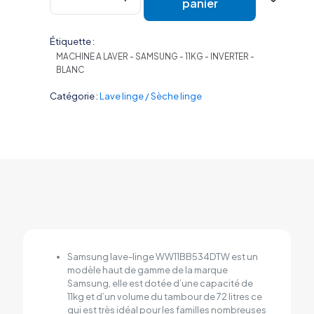
panier
était :
est :
MACHINE
A
469,000 CFA.
439,00
LAVER
Étiquette :
SAMSUNG
MACHINE A LAVER - SAMSUNG - 11KG - INVERTER -
11KG
BLANC
INVERTER
BLANC
Catégorie :
Lave linge / Sèche linge
WW11BB534DTW
Samsung lave-linge WW11BB534DTW est un
modèle haut de gamme de la marque
Samsung, elle est dotée d’une capacité de
11kg et d’un volume du tambour de 72 litres ce
qui est très idéal pour les familles nombreuses