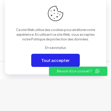
Lave linge / Sèche linge
Mobiles et Tablettes
Petit électroménager
Ce site Web utilise des cookies pour améliorer votre
expérience. En utilisant ce site Web, vous acceptez
notre
Politique de protection des données
.
Liens utiles
En savoir plus
A propos
Tout accepter
Conditions Générales de Vente
0
0
Besoin d'un conseil ?
Nos showrooms
Contactez-nous
© 2025 Aven Electronics | By
Rivil