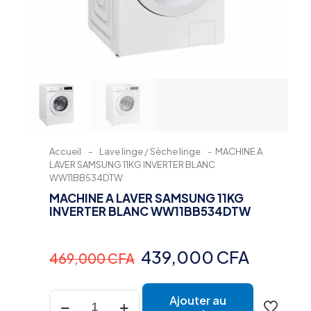
Accueil
-
Lave linge / Sèche linge
-
MACHINE A
LAVER SAMSUNG 11KG INVERTER BLANC
WW11BB534DTW
MACHINE A LAVER SAMSUNG 11KG
INVERTER BLANC WW11BB534DTW
Le
Le
439,000
CFA
469,000
CFA
prix
prix
quantité
initial
actuel
Ajouter au
de