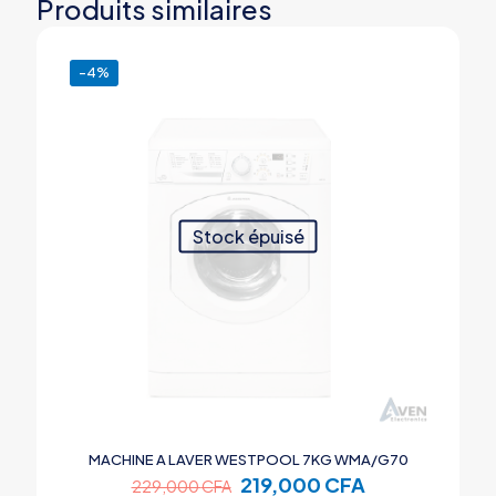
Produits similaires
-4%
Stock épuisé
MACHINE A LAVER WESTPOOL 7KG WMA/G70
Le
Le
219,000
CFA
229,000
CFA