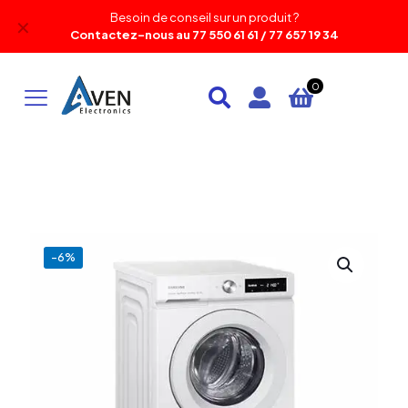
Besoin de conseil sur un produit ?
✕
Contactez-nous au 77 550 61 61 / 77 657 19 34
0
-6%