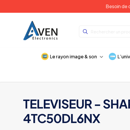
Besoin de c
Le rayon image & son
L’uni
TELEVISEUR - SHAR
4TC50DL6NX