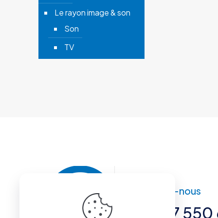
Le rayon image & son
Son
TV
Contactez-nous
+221 77 550 