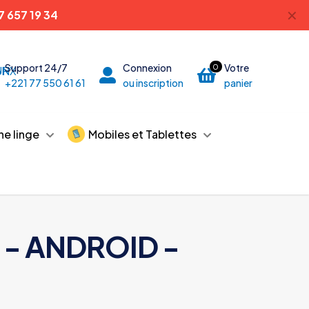
✕
7 657 19 34
Support 24/7
Connexion
Votre
0
+221 77 550 61 61
ou inscription
panier
he linge
Mobiles et Tablettes
T - ANDROID -