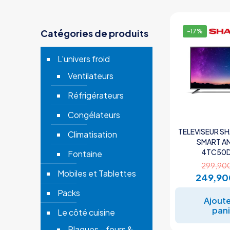
Catégories de produits
-17%
L'univers froid
Ventilateurs
Réfrigérateurs
Congélateurs
TELEVISEUR SH
Climatisation
SMART A
4TC50
Fontaine
299,90
Mobiles et Tablettes
249,9
Packs
Ajoute
pani
Le côté cuisine
Plaques - fours &