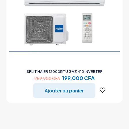
SPLIT HAIER 12000BTU GAZ 410 INVERTER
Le
Le
199,000
CFA
259,900
CFA
prix
prix
initial
actuel
Ajouter au panier
était :
est :
259,900 CFA.
199,000 CFA.