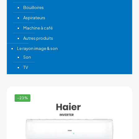
Bouilloires
Aspirateurs
Machine à café
Autres produits
Le rayon image & son
Son
TV
-23%