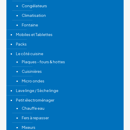
Congélateurs
Climatisation
Fontaine
Mobiles et Tablettes
Packs
Le côté cuisine
Plaques - fours & hottes
Cuisinières
Micro ondes
Lave linge / Sèche linge
Petit électroménager
Chauffe eau
Fers à repasser
Mixeurs