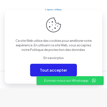
Liens utiles
A propos
Conditions Générales de Vente
Nos showrooms
Ce site Web utilise des cookies pour améliorer votre
expérience. En utilisant ce site Web, vous acceptez
Contactez-nous
notre
Politique de protection des données
.
En savoir plus
Tout accepter
© 2025 Aven Electronics | By
Rivil
0
0
Ecrivez-nous sur Whatsapp