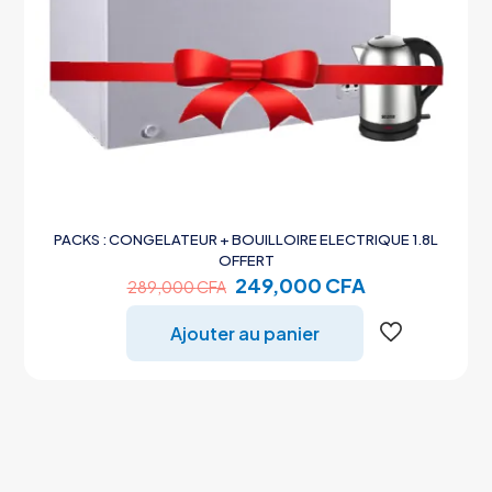
PACKS : CONGELATEUR + BOUILLOIRE ELECTRIQUE 1.8L
OFFERT
Le
Le
249,000
CFA
289,000
CFA
prix
prix
initial
actuel
Ajouter au panier
était :
est :
289,000 CFA.
249,000 CFA