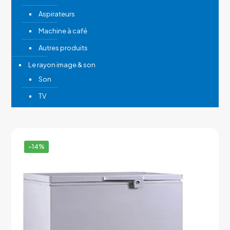
Aspirateurs
Machine à café
Autres produits
Le rayon image & son
Son
TV
-14%