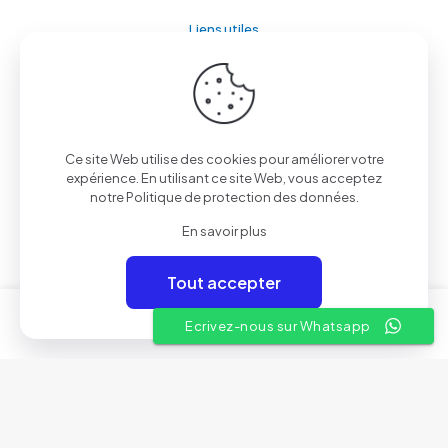
Liens utiles
A propos
Conditions Générales de Vente
Nos showrooms
Ce site Web utilise des cookies pour améliorer votre
expérience. En utilisant ce site Web, vous acceptez
Contactez-nous
notre
Politique de protection des données
.
En savoir plus
Tout accepter
© 2025 Aven Electronics | By
Rivil
0
0
Ecrivez-nous sur Whatsapp