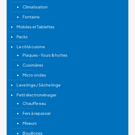
Climatisation
Fontaine
Mobiles et Tablettes
Packs
Le côté cuisine
Plaques - fours & hottes
Cuisinières
Micro ondes
Lave linge / Sèche linge
Petit électroménager
Chauffe eau
Fers à repasser
Mixeurs
Bouilloires