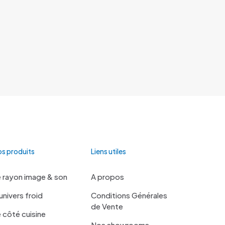
s produits
Liens utiles
 rayon image & son
A propos
univers froid
Conditions Générales
de Vente
 côté cuisine
Nos showrooms