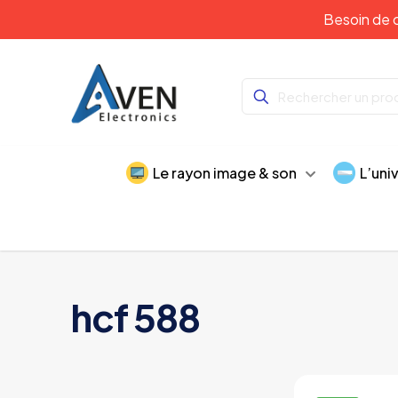
Besoin de c
Le rayon image & son
L’uni
hcf 588