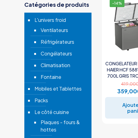
Catégories de produits
-14%
L'univers froid
Ventilateurs
Réfrigérateurs
Congélateurs
CONGELATEUR 
Climatisation
HAIER HCF 588
700L GRIS TRO
Fontaine
419,00
Mobiles et Tablettes
359,0
Packs
Ajoute
pani
Le côté cuisine
Plaques - fours &
hottes