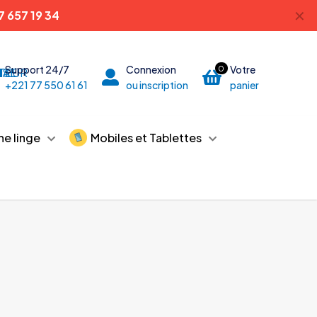
✕
7 657 19 34
Support 24/7
Connexion
Votre
0
+221 77 550 61 61
ou inscription
panier
he linge
Mobiles et Tablettes