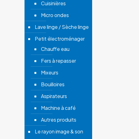
Cuisinières
Micro ondes
Lave linge / Sèche linge
Petit électroménager
Chauffe eau
Fers à repasser
Mixeurs
Bouilloires
Aspirateurs
Machine à café
Autres produits
Le rayon image & son