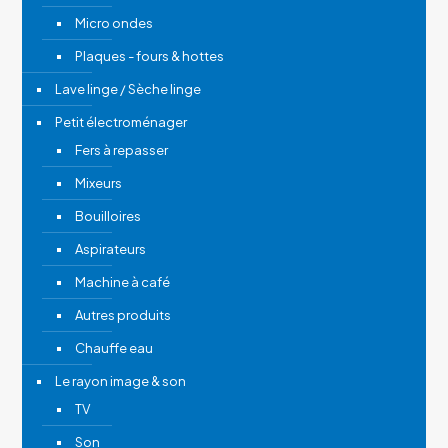
Micro ondes
Plaques - fours & hottes
Lave linge / Sèche linge
Petit électroménager
Fers à repasser
Mixeurs
Bouilloires
Aspirateurs
Machine à café
Autres produits
Chauffe eau
Le rayon image & son
TV
Son