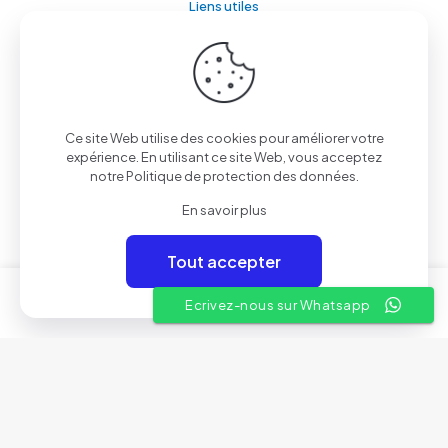
Liens utiles
A propos
Conditions Générales de Vente
Nos showrooms
Ce site Web utilise des cookies pour améliorer votre
expérience. En utilisant ce site Web, vous acceptez
Contactez-nous
notre
Politique de protection des données
.
En savoir plus
Tout accepter
© 2025 Aven Electronics | By
Rivil
0
0
Ecrivez-nous sur Whatsapp