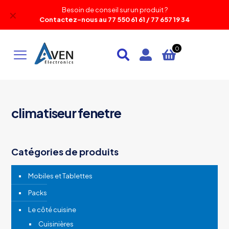
Besoin de conseil sur un produit ?
✕
Contactez-nous au 77 550 61 61 / 77 657 19 34
0
climatiseur fenetre
Catégories de produits
Mobiles et Tablettes
Packs
Le côté cuisine
Cuisinières