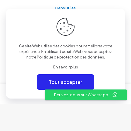
Liens utiles
A propos
Conditions Générales de Vente
Nos showrooms
Ce site Web utilise des cookies pour améliorer votre
expérience. En utilisant ce site Web, vous acceptez
Contactez-nous
notre
Politique de protection des données
.
En savoir plus
Tout accepter
© 2025 Aven Electronics | By
Rivil
0
0
Ecrivez-nous sur Whatsapp