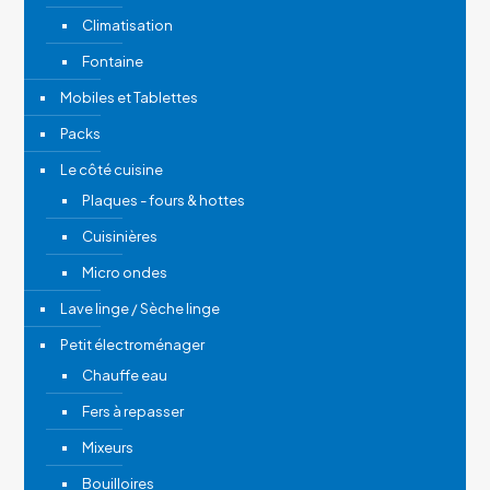
Climatisation
Fontaine
Mobiles et Tablettes
Packs
Le côté cuisine
Plaques - fours & hottes
Cuisinières
Micro ondes
Lave linge / Sèche linge
Petit électroménager
Chauffe eau
Fers à repasser
Mixeurs
Bouilloires